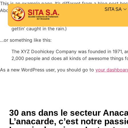
This is an example page. It’s different from a blog post bec
SITA SA
About page that introduces them to potential site visitors. 
Hi there! I’m a bike messenger by day, aspiring actor 
gettin’ caught in the rain.)
…or something like this:
The XYZ Doohickey Company was founded in 1971, and
2,000 people and does all kinds of awesome things 
As a new WordPress user, you should go to
your dashboar
30 ans dans le secteur Anaca
L’anacarde, c’est notre passi