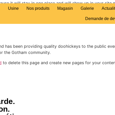
ause it will stay in one place and will show up in your site
Usine
Nos produits
Magasin
Galerie
Actuali
It might say something like this:
Demande de de
by night, and this is my website. I live in Los Angeles, hav
 has been providing quality doohickeys to the public eve
for the Gotham community.
d
to delete this page and create new pages for your conten
rde.
on.