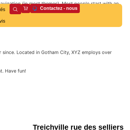
 navigation (in most themes). Most people start with an
Contactez - nous
tés
vis
e a great dog named Jack, and I like piña coladas. (And
r since. Located in Gotham City, XYZ employs over
t. Have fun!
Treichville rue des selliers