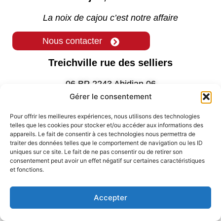
La noix de cajou c’est notre affaire
Nous contacter
Treichville rue des selliers
06 BP 2243 Abidjan 06
Gérer le consentement
( +225 ) 0769582524
+225 27 21 25 16 15
Pour offrir les meilleures expériences, nous utilisons des technologies
telles que les cookies pour stocker et/ou accéder aux informations des
Commercial01@sita-sa.com
appareils. Le fait de consentir à ces technologies nous permettra de
sitasa06@yahoo.fr
traiter des données telles que le comportement de navigation ou les ID
uniques sur ce site. Le fait de ne pas consentir ou de retirer son
consentement peut avoir un effet négatif sur certaines caractéristiques
et fonctions.
Accepter
Mentions Légales
politique de confidentialite
Contact