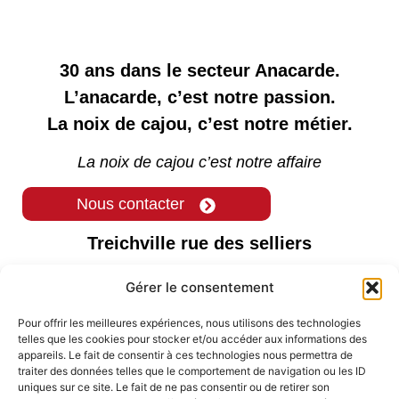
30 ans dans le secteur Anacarde.
L’anacarde, c’est notre passion.
La noix de cajou, c’est notre métier.
La noix de cajou c’est notre affaire
Nous contacter
Treichville rue des selliers
06 BP 2243 Abidjan 06
Gérer le consentement
( +225 ) 0769582524
Pour offrir les meilleures expériences, nous utilisons des technologies
+225 27 21 25 16 15
telles que les cookies pour stocker et/ou accéder aux informations des
appareils. Le fait de consentir à ces technologies nous permettra de
Commercial01@sita-sa.com
traiter des données telles que le comportement de navigation ou les ID
uniques sur ce site. Le fait de ne pas consentir ou de retirer son
sitasa06@yahoo.fr