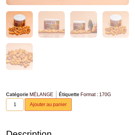
Catégorie
MÉLANGE
Étiquette
Format : 170G
Ajouter au panier
Description