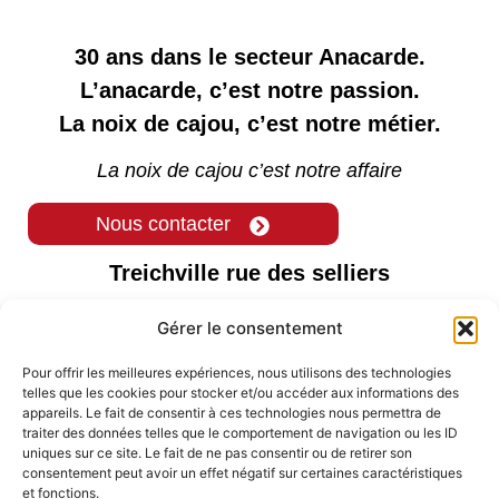
30 ans dans le secteur Anacarde.
L’anacarde, c’est notre passion.
La noix de cajou, c’est notre métier.
La noix de cajou c’est notre affaire
Nous contacter
Treichville rue des selliers
06 BP 2243 Abidjan 06
Gérer le consentement
( +225 ) 0769582524
Pour offrir les meilleures expériences, nous utilisons des technologies
+225 27 21 25 16 15
telles que les cookies pour stocker et/ou accéder aux informations des
appareils. Le fait de consentir à ces technologies nous permettra de
Commercial01@sita-sa.com
traiter des données telles que le comportement de navigation ou les ID
uniques sur ce site. Le fait de ne pas consentir ou de retirer son
sitasa06@yahoo.fr
consentement peut avoir un effet négatif sur certaines caractéristiques
et fonctions.