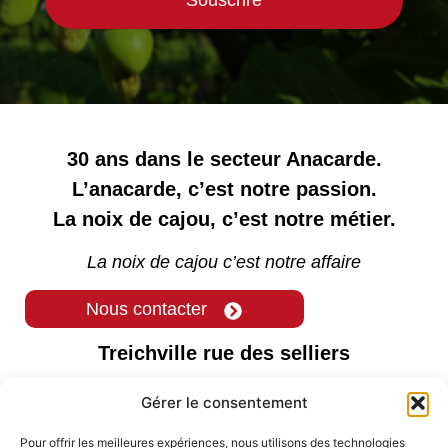
Souscrire
30 ans dans le secteur Anacarde.
L’anacarde, c’est notre passion.
La noix de cajou, c’est notre métier.
La noix de cajou c’est notre affaire
Nous contacter
Treichville rue des selliers
06 BP 2243 Abidjan 06
Gérer le consentement
( +225 ) 0769582524
Pour offrir les meilleures expériences, nous utilisons des technologies